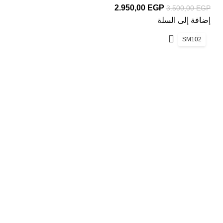
2.950,00
EGP
3.500,00
EGP
إضافة إلى السلة
SM102
ديكور سنتر بتقدملك العديد من منتجات الديكور لتختار منها
الافضل وبسعر تنافسي ..وتضيف لمسه جمال في بيتك..
روابط هامة
الرئيسية
اتصل بنا
سياسة الخصوصية