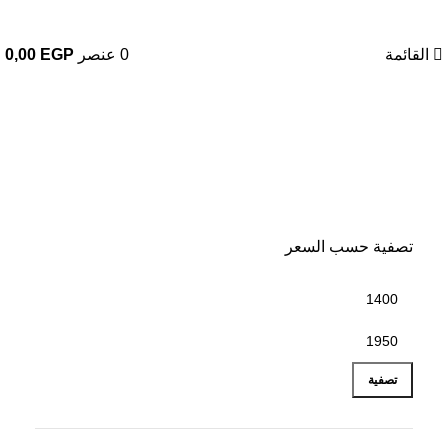
01023833970
القائمة
0
عنصر
EGP
0,00
مرايا كاملة الطول
تصفية حسب السعر
تصفية