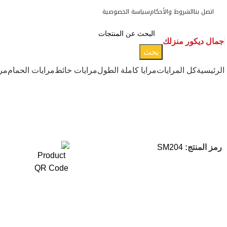
اتصل بنا
الشروط والأحكام
سياسة الخصوصية
جمال ديكور منزلك
بحث
الرئيسية
كل المرايات
مرايا كاملة الطول
مرايات حائط
مرايات الحمام
مر
رمز المنتج:
SM204
-16%