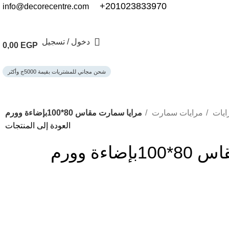
201023833970+
info@decorecentre.com
دخول / تسجيل
0,00
EGP
شحن مجاني للمشتريات بقيمة 5000ج وأكثر
ايات
مرايات سمارت
مرايا سمارت مقاس 80*100بإضاءة وورم
العودة إلى المنتجات
اءة وورم