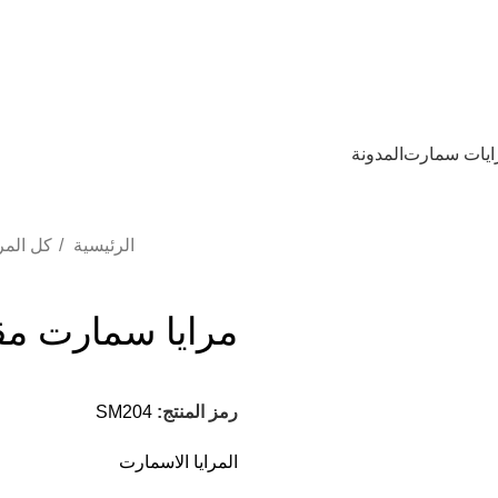
ايات سمارت
المدونة
الرئيسية
كل المر
مرايا سمارت مقاس 80*100بإض
رمز المنتج:
SM204
المرايا الاسمارت