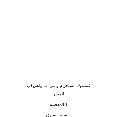
مرايا كاملة الطول
مرايات حائط
مرايات الحمام
مرايات سمارت
عرض الكل
جميع الحقوق محفوظة | ديكور سنتر 2024
تخفيضات البلاك فرايداي بدأت دلوقتي - خصومات تصل 50%!
فيسبوك
انستجرام
واتس اب
واتس اب
المتجر
المفضلة
سلة التسوق