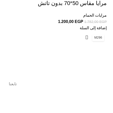
مرايا مقاس 50*70 بدون تاتش
مرايات الحمام
1.200,00
EGP
1.782,00
EGP
إضافة إلى السلة
M296
ديكور سنتر بتقدملك العديد من منتجات الديكور لتختار منها
الافضل وبسعر تنافسي ..وتضيف لمسه جمال في بيتك..
تابعنا
روابط هامة