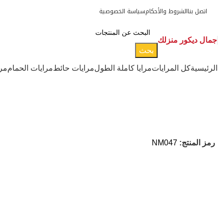
اتصل بنا
الشروط والأحكام
سياسة الخصوصية
جمال ديكور منزلك
بحث
الرئيسية
كل المرايات
مرايا كاملة الطول
مرايات حائط
مرايات الحمام
مر
رمز المنتج:
NM047
-38%