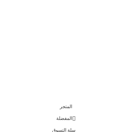
حسابي
مراي
تتبع الطلبات
مراي
سلة المشتريات
مراي
المفضلة
مرا
العروض والخصومات
عرض
تخفيضات البلاك فرايداي بدأت دلوقتي - خصومات تصل 50%!
المتجر
المفضلة
سلة التسوق